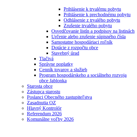
Prihlásenie k trvalému pobytu
Prihlásenie k prechodnému pobytu
Odhlásenie z trvalého pobytu
Zrušenie trvalého pobytu
Osvedčovanie listín a podpisov na listinách
Určenie alebo zrušenie súpisného čísla
Samostatne hospodáriaci roľník
Dotácie z rozpočtu obce
Stavebný úrad
Tlačivá
Správne poplatky
Cenník tovarov a služieb
Program hospodárskeho a sociálneho rozvoja
obce Jablonka
Starosta obce
Zástupca starostu
Poslanci Obecného zastupiteľstva
Zasadnutia OZ
Hlavný Kontrolór
Referendum 2026
Komunálne voľby 2026