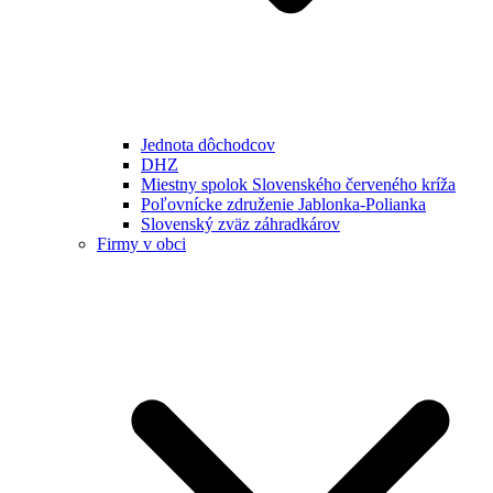
Jednota dôchodcov
DHZ
Miestny spolok Slovenského červeného kríža
Poľovnícke združenie Jablonka-Polianka
Slovenský zväz záhradkárov
Firmy v obci