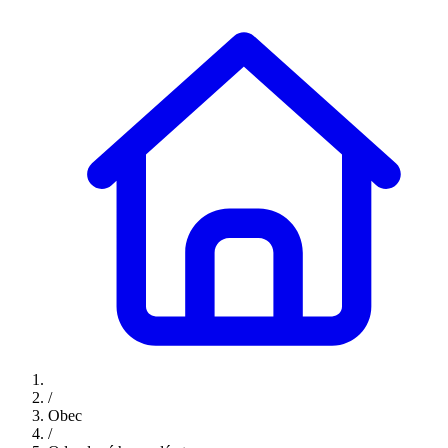
/
Obec
/