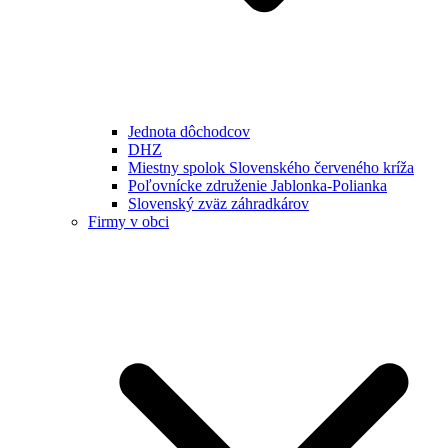
Jednota dôchodcov
DHZ
Miestny spolok Slovenského červeného kríža
Poľovnícke združenie Jablonka-Polianka
Slovenský zväz záhradkárov
Firmy v obci