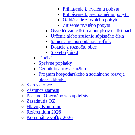
Prihlásenie k trvalému pobytu
Prihlásenie k prechodnému pobytu
Odhlásenie z trvalého pobytu
Zrušenie trvalého pobytu
Osvedčovanie listín a podpisov na listinách
Určenie alebo zrušenie súpisného čísla
Samostatne hospodáriaci roľník
Dotácie z rozpočtu obce
Stavebný úrad
Tlačivá
Správne poplatky
Cenník tovarov a služieb
Program hospodárskeho a sociálneho rozvoja
obce Jablonka
Starosta obce
Zástupca starostu
Poslanci Obecného zastupiteľstva
Zasadnutia OZ
Hlavný Kontrolór
Referendum 2026
Komunálne voľby 2026