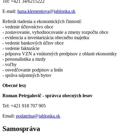
Tel: +421 34/6215222
E-mail:
hana.klementova@jablonka.sk
Referát riadenia a ekonomických činností:
- vedenie účtovníctvo obce
- zostavovanie, vyhodnocovanie a zmeny rozpočtu obce
- evidencia a inventarizácia obecného majetku
- vedenie bankových účtov obce
- vedenie fakturácie
- príprava VZN a vnútorných predpisov z oblasti ekonomiky
- personalistika a mzdy
- voľby
- osvedčovanie podpisov a listín
- správa nájomných bytov
Obecné lesy
Roman Petrgalovič - správca obecných lesov
Tel: +421 918 707 905
Email:
podatelna@jablonka.sk
Samospráva