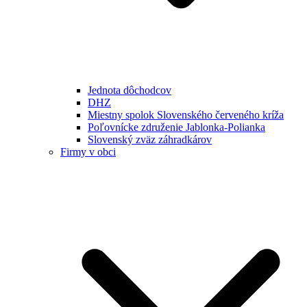
Jednota dôchodcov
DHZ
Miestny spolok Slovenského červeného kríža
Poľovnícke združenie Jablonka-Polianka
Slovenský zväz záhradkárov
Firmy v obci