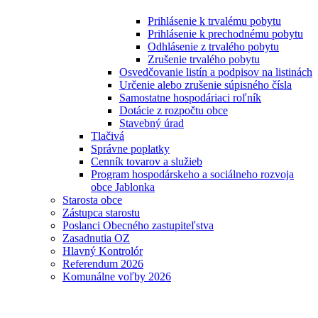
Prihlásenie k trvalému pobytu
Prihlásenie k prechodnému pobytu
Odhlásenie z trvalého pobytu
Zrušenie trvalého pobytu
Osvedčovanie listín a podpisov na listinách
Určenie alebo zrušenie súpisného čísla
Samostatne hospodáriaci roľník
Dotácie z rozpočtu obce
Stavebný úrad
Tlačivá
Správne poplatky
Cenník tovarov a služieb
Program hospodárskeho a sociálneho rozvoja
obce Jablonka
Starosta obce
Zástupca starostu
Poslanci Obecného zastupiteľstva
Zasadnutia OZ
Hlavný Kontrolór
Referendum 2026
Komunálne voľby 2026